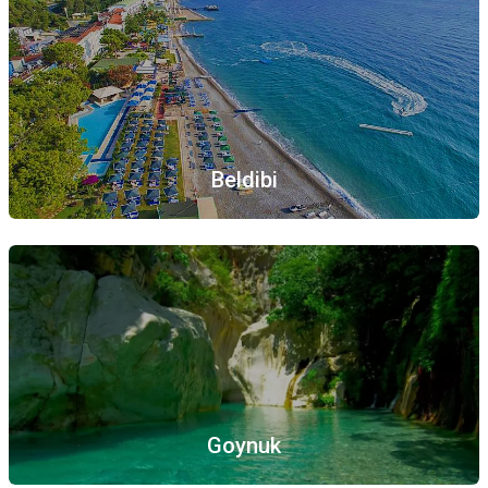
Beldibi
Goynuk