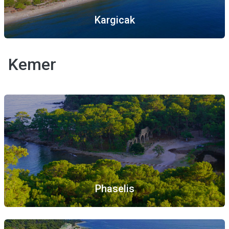
Kargicak
Kemer
Phaselis